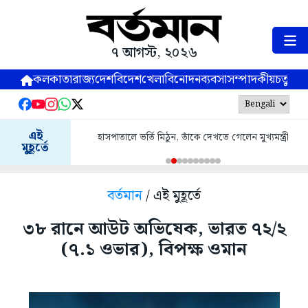
৭ আগস্ট, ২০২৬
কলকাতা
রাজ্য
দেশ
বিদেশ
খেলা
বিনোদন
ব্যবসা
সম্পাদকীয়
চতুষ্পর্ণ
এই
হাসপাতালে ভর্তি মিঠুন, তাঁকে দেখতে গেলেন মুখ্যমন্ত্রী
মুহূর্তে
বর্তমান
/ এই মুহূর্তে
৩৮ রানে আউট অভিষেক, ভারত ৭২/২
(৭.১ ওভার), বিপক্ষ ওমান