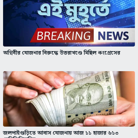
অগ্নিবীর যোজনার বিরুদ্ধে উত্তরাখণ্ডে মিছিল কংগ্রেসের
জলপাইগুড়িতে আবাস যোজনায় আজ ১১ হাজার ৬১৩