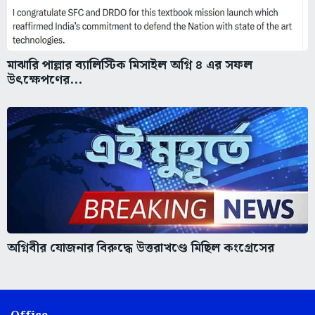
মাঝারি পাল্লার ব্যালিস্টিক মিসাইল অগ্নি ৪ এর সফল
উৎক্ষেপণের...
অগ্নিবীর যোজনার বিরুদ্ধে উত্তরাখণ্ডে মিছিল কংগ্রেসের