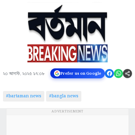
২০ আগস্ট, ২০২৫ ১৭:০৮
Prefer us on Google
#bartaman news
#bangla news
ADVERTISEMENT