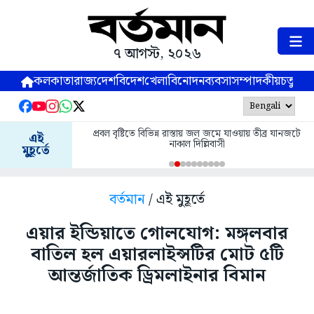
৭ আগস্ট, ২০২৬
কলকাতা
রাজ্য
দেশ
বিদেশ
খেলা
বিনোদন
ব্যবসা
সম্পাদকীয়
চতুষ্পর্ণ
প্রবল বৃষ্টিতে বিভিন্ন রাস্তায় জল জমে যাওয়ায় তীব্র যানজটে
এই
নাকাল দিল্লিবাসী
মুহূর্তে
বর্তমান
/ এই মুহূর্তে
এয়ার ইন্ডিয়াতে গোলযোগ: মঙ্গলবার
বাতিল হল এয়ারলাইন্সটির মোট ৫টি
আন্তর্জাতিক ড্রিমলাইনার বিমান