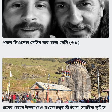
প্রয়াত লিওনেল মেসির বাবা জর্জ মেসি (৬৮)
ধসের জেরে উত্তরাখণ্ডে মধ্যমহেশ্বর তীর্থযাত্রা সাময়িক স্থগিত