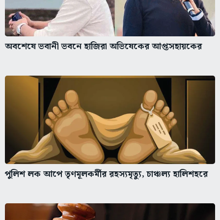
অবশেষে ভবানী ভবনে হাজিরা অভিষেকের আপ্তসহায়কের
পুলিশ লক আপে তৃণমূলকর্মীর রহস্যমৃত্যু, চাঞ্চল্য হালিশহরে