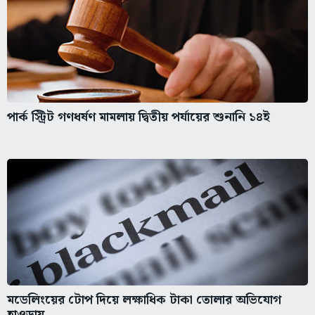
পার্ক স্ট্রিট গণধর্ষণ মামলায় দ্বিতীয় পর্যায়ের শুনানি ১৪ই
মডেলিংয়ের টোপ দিয়ে লক্ষাধিক টাকা তোলার অভিযোগ
হাওড়ায়