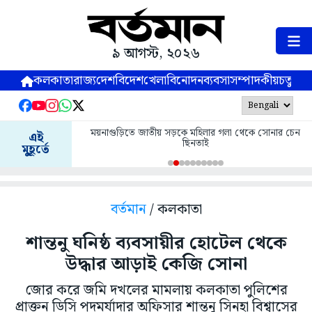
৯ আগস্ট, ২০২৬
কলকাতা
রাজ্য
দেশ
বিদেশ
খেলা
বিনোদন
ব্যবসা
সম্পাদকীয়
চতুষ্পর্ণ
ময়নাগুড়িতে জাতীয় সড়কে মহিলার গলা থেকে সোনার চেন
এই
ছিনতাই
মুহূর্তে
বর্তমান
/ কলকাতা
শান্তনু ঘনিষ্ঠ ব্যবসায়ীর হোটেল থেকে
উদ্ধার আড়াই কেজি সোনা
জোর করে জমি দখলের মামলায় কলকাতা পুলিশের
প্রাক্তন ডিসি পদমর্যাদার অফিসার শান্তনু সিনহা বিশ্বাসের