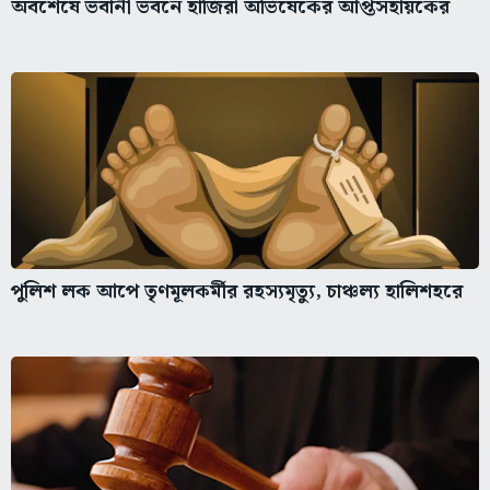
অবশেষে ভবানী ভবনে হাজিরা অভিষেকের আপ্তসহায়কের
পুলিশ লক আপে তৃণমূলকর্মীর রহস্যমৃত্যু, চাঞ্চল্য হালিশহরে