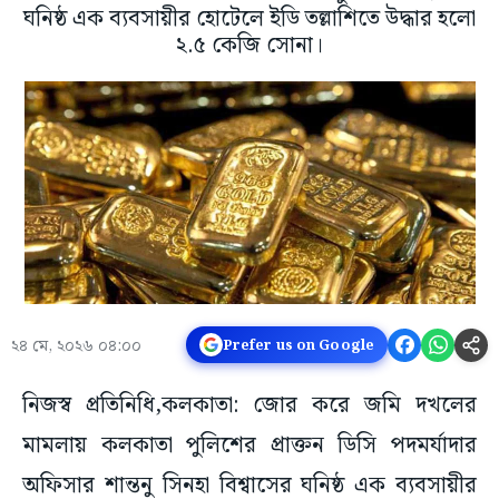
ঘনিষ্ঠ এক ব্যবসায়ীর হোটেলে ইডি তল্লাশিতে উদ্ধার হলো
২.৫ কেজি সোনা।
২৪ মে, ২০২৬ ০৪:০০
Prefer us on Google
নিজস্ব প্রতিনিধি,কলকাতা: জোর করে জমি দখলের
মামলায় কলকাতা পুলিশের প্রাক্তন ডিসি পদমর্যাদার
অফিসার শান্তনু সিনহা বিশ্বাসের ঘনিষ্ঠ এক ব্যবসায়ীর