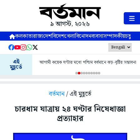
৯ আগস্ট, ২০২৬
কলকাতা
রাজ্য
দেশ
বিদেশ
খেলা
বিনোদন
ব্যবসা
সম্পাদকীয়
চতুষ্পর্ণ
এই
আগামী কয়েক ঘণ্টার মধ্যে পশ্চিম বর্ধমানে ঝড়-বৃষ্টির সম্ভাবনা
মুহূর্তে
বর্তমান
/ এই মুহূর্তে
চারধাম যাত্রায় ২৪ ঘণ্টার নিষেধাজ্ঞা
প্রত্যাহার