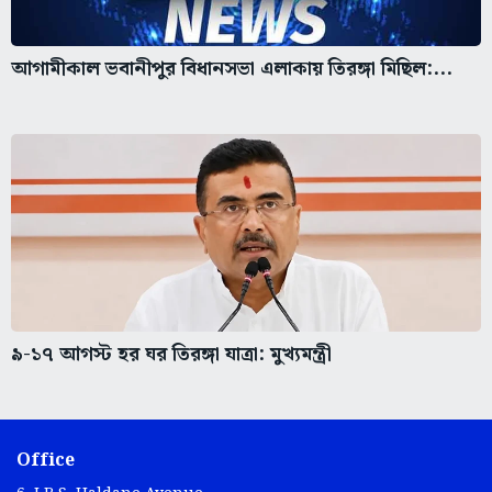
আগামীকাল ভবানীপুর বিধানসভা এলাকায় তিরঙ্গা মিছিল:...
৯-১৭ আগস্ট হর ঘর তিরঙ্গা যাত্রা: মুখ্যমন্ত্রী
Office