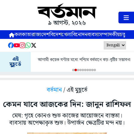
৯ আগস্ট, ২০২৬
কলকাতা
রাজ্য
দেশ
বিদেশ
খেলা
বিনোদন
ব্যবসা
সম্পাদকীয়
চতুষ্পর্ণ
এই
আগামী কয়েক ঘণ্টার মধ্যে পশ্চিম বর্ধমানে ঝড়-বৃষ্টির সম্ভাবনা
মুহূর্তে
বর্তমান
/ এই মুহূর্তে
কেমন যাবে আজকের দিন: জানুন রাশিফল
মেষ: গৃহে কোনও শুভ কাজের আয়োজনে ব্যস্ততা।
ব্যবসায় অপেক্ষাকৃত শুভ। উপার্জন ক্ষেত্রটির মন্দ নয়।