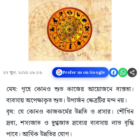
১৭ জুন, ২০২৫ ০৮:০৬
Prefer us on Google
মেষ: গৃহে কোনও শুভ কাজের আয়োজনে ব্যস্ততা।
ব্যবসায় অপেক্ষাকৃত শুভ। উপার্জন ক্ষেত্রটির মন্দ নয়।
বৃষ: যে কোনও কাজকর্মের উন্নতি ও প্রসার। শৌখিন
দ্রব্য, শস্যজাত ও দুগ্ধজাত দ্রব্যের ব্যবসায় লাভ বৃদ্ধি
পাবে। আর্থিক উন্নতির যোগ।