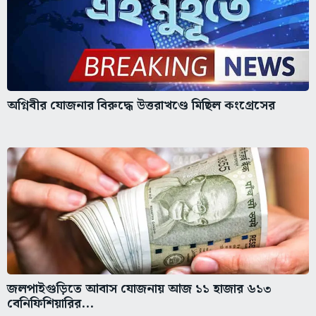
অগ্নিবীর যোজনার বিরুদ্ধে উত্তরাখণ্ডে মিছিল কংগ্রেসের
জলপাইগুড়িতে আবাস যোজনায় আজ ১১ হাজার ৬১৩
বেনিফিশিয়ারির...