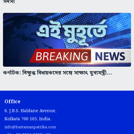
সদস্য
কর্ণাটক: বিক্ষুব্ধ বিধায়কদের সঙ্গে সাক্ষাৎ মুখ্যমন্ত্রী...
Office
6, J.B.S. Haldane Avenue,
Kolkata 700 105, India.
info@bartamanpatrika.com