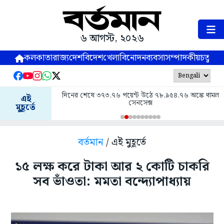
৬ আগস্ট, ২০২৬
কলকাতা
রাজ্য
দেশ
বিদেশ
খেলা
বিনোদন
ব্যবসা
সম্পাদকীয়
চতুষ্পর্ণ
দিনের শেষে ৩৭৩.৭৬ পয়েন্ট উঠে ৭৮,৯৫৪.৭৬ অঙ্কে থামল
এই
সেনসেক্স
মুহূর্তে
বর্তমান
/ এই মুহূর্তে
১৫ লক্ষ করে টাকা আর ২ কোটি চাকরি
সব ভাঁওতা: মমতা বন্দ্যোপাধ্যায়