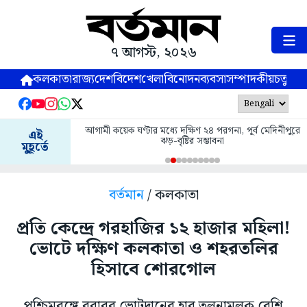
৭ আগস্ট, ২০২৬
কলকাতা
রাজ্য
দেশ
বিদেশ
খেলা
বিনোদন
ব্যবসা
সম্পাদকীয়
চতুষ্পর্ণ
আগামী কয়েক ঘণ্টার মধ্যে দক্ষিণ ২৪ পরগনা, পূর্ব মেদিনীপুরে
এই
ঝড়-বৃষ্টির সম্ভাবনা
মুহূর্তে
বর্তমান
/ কলকাতা
প্রতি কেন্দ্রে গরহাজির ১২ হাজার মহিলা!
ভোটে দক্ষিণ কলকাতা ও শহরতলির
হিসাবে শোরগোল
পশ্চিমবঙ্গে বরাবর ভোটদানের হার তুলনামূলক বেশি