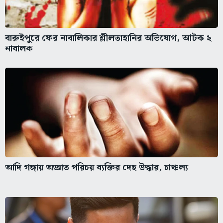
বারুইপুরে ফের নাবালিকার শ্লীলতাহানির অভিযোগ, আটক ২
নাবালক
আদি গঙ্গায় অজ্ঞাত পরিচয় ব্যক্তির দেহ উদ্ধার, চাঞ্চল্য