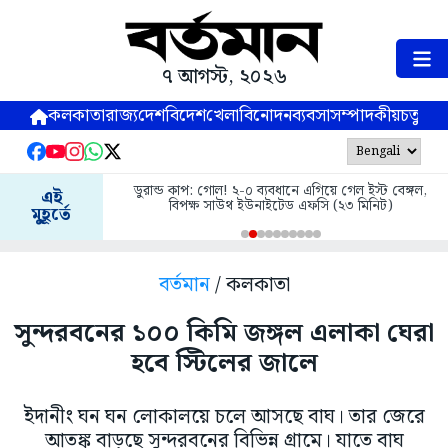
৭ আগস্ট, ২০২৬
কলকাতা
রাজ্য
দেশ
বিদেশ
খেলা
বিনোদন
ব্যবসা
সম্পাদকীয়
চতুষ্পর্ণ
ডুরান্ড কাপ: গোল! ২-০ ব্যবধানে এগিয়ে গেল ইস্ট বেঙ্গল,
এই
বিপক্ষ সাউথ ইউনাইটেড এফসি (২৩ মিনিট)
মুহূর্তে
বর্তমান
/ কলকাতা
সুন্দরবনের ১০০ কিমি জঙ্গল এলাকা ঘেরা
হবে স্টিলের জালে
ইদানীং ঘন ঘন লোকালয়ে চলে আসছে বাঘ। তার জেরে
আতঙ্ক বাড়ছে সুন্দরবনের বিভিন্ন গ্রামে। যাতে বাঘ