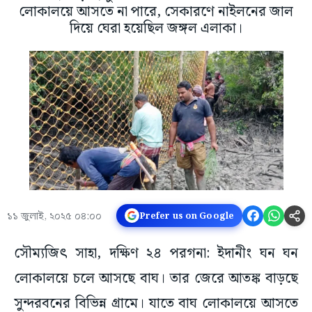
লোকালয়ে আসতে না পারে, সেকারণে নাইলনের জাল
দিয়ে ঘেরা হয়েছিল জঙ্গল এলাকা।
১১ জুলাই, ২০২৫ ০৪:০০
Prefer us on Google
সৌম্যজিৎ সাহা, দক্ষিণ ২৪ পরগনা: ইদানীং ঘন ঘন
লোকালয়ে চলে আসছে বাঘ। তার জেরে আতঙ্ক বাড়ছে
সুন্দরবনের বিভিন্ন গ্রামে। যাতে বাঘ লোকালয়ে আসতে