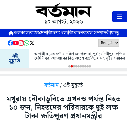
১০ আগস্ট, ২০২৬
কলকাতা
রাজ্য
দেশ
বিদেশ
খেলা
বিনোদন
ব্যবসা
সম্পাদকীয়
চতুষ্পর্ণ
আগামী কয়েক ঘণ্টায় দক্ষিণ ২৪ পরগনা, পূর্ব মেদিনীপুর, পশ্চিম
এই
মেদিনীপুর, ঝাড়গ্রামের কিছু অংশে বজ্রবিদ্যুৎ সহ বৃষ্টির সম্ভাবনা
মুহূর্তে
বর্তমান
/ এই মুহূর্তে
মথুরায় নৌকাডুবিতে এখনও পর্যন্ত নিহত
১০ জন, নিহতদের পরিবারকে দুই লক্ষ
টাকা ক্ষতিপূরণ প্রধানমন্ত্রীর