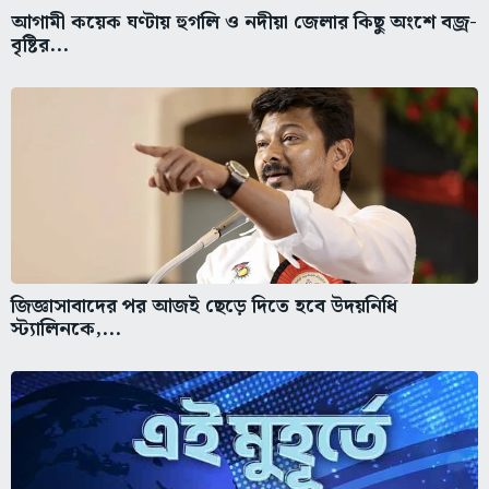
আগামী কয়েক ঘণ্টায় হুগলি ও নদীয়া জেলার কিছু অংশে বজ্র-
বৃষ্টির...
জিজ্ঞাসাবাদের পর আজই ছেড়ে দিতে হবে উদয়নিধি
স্ট্যালিনকে,...