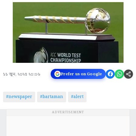
১১ জুন, ২০২৫ ২০:০৬
Prefer us on Google
#newspaper
#bartaman
#alert
ADVERTISEMENT