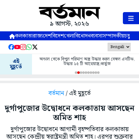
৯ আগস্ট, ২০২৬
কলকাতা
রাজ্য
দেশ
বিদেশ
খেলা
বিনোদন
ব্যবসা
সম্পাদকীয়
চতুষ্পর্ণ
অন্ডাল থেকে বিপুল পরিমাণ অস্ত্র উদ্ধার করল বেঙ্গল এসটিফ,
এই
উদ্ধার ১৫ টি আগ্নেয়াস্ত্র,কার্তুজ
মুহূর্তে
বর্তমান
/ এই মুহূর্তে
দুর্গাপুজোর উদ্বোধনে কলকাতায় আসছেন
অমিত শাহ
দুর্গাপুজোর উদ্বোধনে আগামী বৃহষ্পতিবার কলকাতায়
আসছেন কেন্দ্রীয় স্বরাষ্ট্রমন্ত্রী অমিত শাহ। এরপর শুক্রবার