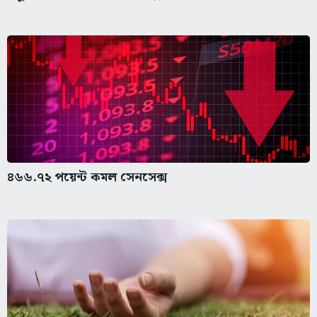
৪৬৬.৭২ পয়েন্ট কমল সেনসেক্স