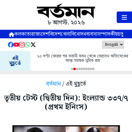
৮ আগস্ট, ২০২৬
কলকাতা
রাজ্য
দেশ
বিদেশ
খেলা
বিনোদন
ব্যবসা
সম্পাদকীয়
চতুষ্পর্ণ
১০ ঘণ্টা জেরার পর ভবানী ভবন থেকে বেরলেন অভিষেকের
এই
আপ্ত সহায়ক সুমিত রায়
মুহূর্তে
বর্তমান
/ এই মুহূর্তে
তৃতীয় টেস্ট (দ্বিতীয় দিন): ইংল্যান্ড ৩৩৭/৭
(প্রথম ইনিংস)