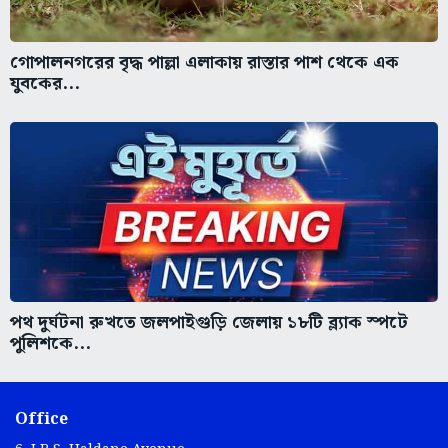
গোপালনগরের বৃদ্ধ পাল্লা এলাকায় রাস্তার পাশ থেকে এক
যুবকের...
পথ দুর্ঘটনা রুখতে জলপাইগুড়ি জেলায় ১৮টি ব্ল্যাক স্পটে
পুলিশকে...
Office