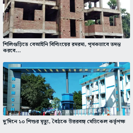
শিলিগুড়িতে বেআইনি বিল্ডিংয়ের রমরমা, পৃথকভাবে তদন্ত
করবে...
দু’দিনে ১০ শিশুর মৃত্যু, বৈঠকে উত্তরবঙ্গ মেডিকেল কর্তৃপক্ষ