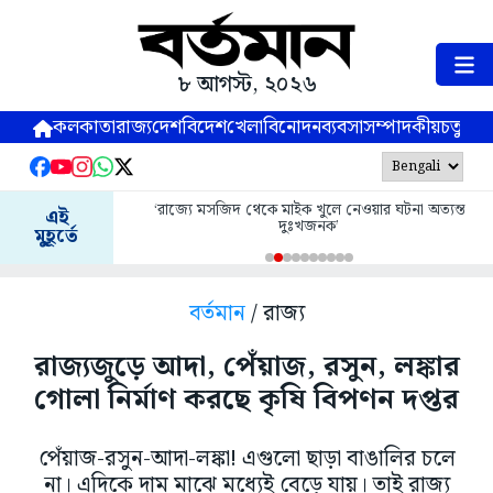
৮ আগস্ট, ২০২৬
কলকাতা
রাজ্য
দেশ
বিদেশ
খেলা
বিনোদন
ব্যবসা
সম্পাদকীয়
চতুষ্পর্ণ
‘রাজ্যে মসজিদ থেকে মাইক খুলে নেওয়ার ঘটনা অত্যন্ত
এই
দুঃখজনক’
মুহূর্তে
বর্তমান
/ রাজ্য
রাজ্যজুড়ে আদা, পেঁয়াজ, রসুন, লঙ্কার
গোলা নির্মাণ করছে কৃষি বিপণন দপ্তর
পেঁয়াজ-রসুন-আদা-লঙ্কা! এগুলো ছাড়া বাঙালির চলে
না। এদিকে দাম মাঝে মধ্যেই বেড়ে যায়। তাই রাজ্য