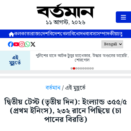
১১ আগস্ট, ২০২৬
কলকাতা
রাজ্য
দেশ
বিদেশ
খেলা
বিনোদন
ব্যবসা
সম্পাদকীয়
চতুষ্পর্ণ
পুলিশের হাতে আটক টুলুর ম্যানেজার, উদ্ধার ‘মণ্ডলের ডায়েরি’,
এই
শোরগোল
মুহূর্তে
বর্তমান
/ এই মুহূর্তে
দ্বিতীয় টেস্ট (তৃতীয় দিন): ইংল্যান্ড ৩৫৫/৫
(প্রথম ইনিংস), ২৩২ রানে পিছিয়ে (চা
পানের বিরতি)