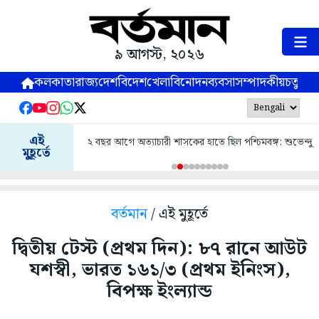
৯ আগস্ট, ২০২৬
কলকাতা
রাজ্য
দেশ
বিদেশ
খেলা
বিনোদন
ব্যবসা
সম্পাদকীয়
চতুষ্পর্ণ
এই
২ বছর আগে অত্যাচারী শাসকের হাতে ছিল পশ্চিমবঙ্গ: শুভেন্দু
মুহূর্তে
বর্তমান
/ এই মুহূর্তে
দ্বিতীয় টেস্ট (প্রথম দিন): ৮৭ রানে আউট
যশস্বী, ভারত ১৬১/৩ (প্রথম ইনিংস),
বিপক্ষ ইংল্যান্ড