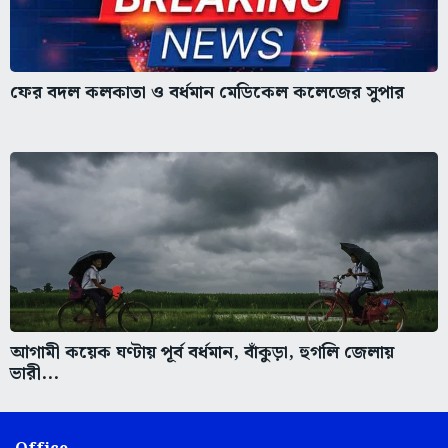
ফের বদল কলকাতা ও বর্ধমান মেডিকেল কলেজের সুপার
আগামী কয়েক ঘণ্টায় পূর্ব বর্ধমান, বাঁকুড়া, হুগলি জেলায়
ভারী...