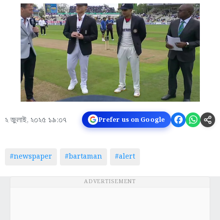
২ জুলাই, ২০২৫ ১৯:০৭
Prefer us on Google
#newspaper
#bartaman
#alert
ADVERTISEMENT