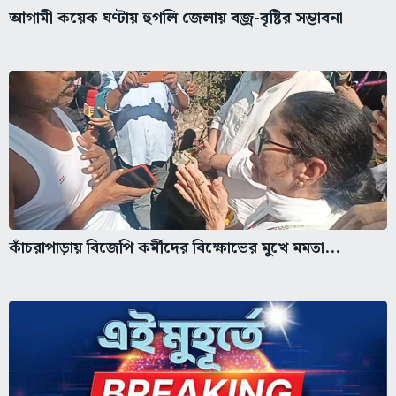
আগামী কয়েক ঘণ্টায় হুগলি জেলায় বজ্র-বৃষ্টির সম্ভাবনা
কাঁচরাপাড়ায় বিজেপি কর্মীদের বিক্ষোভের মুখে মমতা...