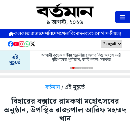
৯ আগস্ট, ২০২৬
কলকাতা
রাজ্য
দেশ
বিদেশ
খেলা
বিনোদন
ব্যবসা
সম্পাদকীয়
চতুষ্পর্ণ
আগামী কয়েক ঘণ্টায় পুরুলিয়া জেলার কিছু অংশে ভারী
এই
বৃষ্টিপাতের পূর্বাভাস, জারি কমলা সতর্কতা
মুহূর্তে
বর্তমান
/ এই মুহূর্তে
বিহারের বক্সারে রামকথা মহোৎসবের
অনুষ্ঠান, উপস্থিত রাজ্যপাল আরিফ মহম্মদ
খান