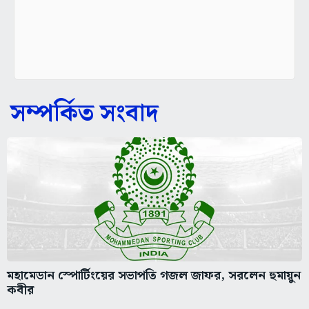
সম্পর্কিত সংবাদ
মহামেডান স্পোর্টিংয়ের সভাপতি গজল জাফর, সরলেন হুমায়ুন
কবীর