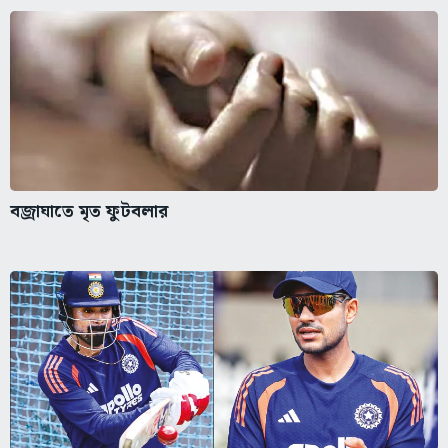
বজ্রাঘাতে মৃত ফুটবলার