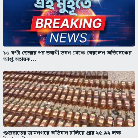
১০ ঘণ্টা জেরার পর ভবানী ভবন থেকে বেরলেন অভিষেকের
আপ্ত সহায়ক...
গুজরাতের জামনগরে অভিযান চালিয়ে প্রায় ২৫.৯২ লক্ষ