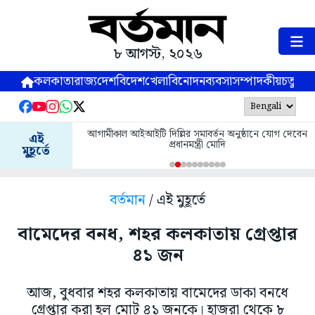
৮ আগস্ট, ২০২৬
কলকাতা
রাজ্য
দেশ
বিদেশ
খেলা
বিনোদন
ব্যবসা
সম্পাদকীয়
চতুষ্পর্ণ
আগামীকাল আইআইটি দিল্লির সমাবর্তন অনুষ্ঠানে যোগ দেবেন
এই
প্রধানমন্ত্রী মোদি
মুহূর্তে
বর্তমান
/ এই মুহূর্তে
বামেদের বনধ, শহর কলকাতায় গ্রেপ্তার
৪১ জন
আজ, বুধবার শহর কলকাতায় বামেদের ডাকা বনধে
গ্রেপ্তার করা হল মোট ৪১ জনকে। হাজরা থেকে ৮