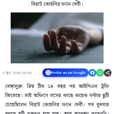
বিরাট কোহলির ফ্যান দেবী।
৭ জুন, ২০২৫ ০৪:০০
Prefer us on Google
বেঙ্গালুরু: প্রিয় টিম ১৮ বছর পর আইপিএল ট্রফি
জিতেছে। তাই অফিসে বসের কাছে কয়েক ঘণ্টার ছুটি
চেয়েছিলেন বিরাট কোহলির ফ্যান দেবী। গত বুধবার