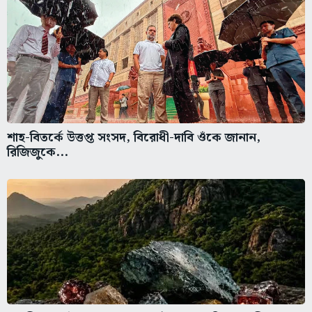
শাহ-বিতর্কে উত্তপ্ত সংসদ, বিরোধী-দাবি ওঁকে জানান,
রিজিজুকে...