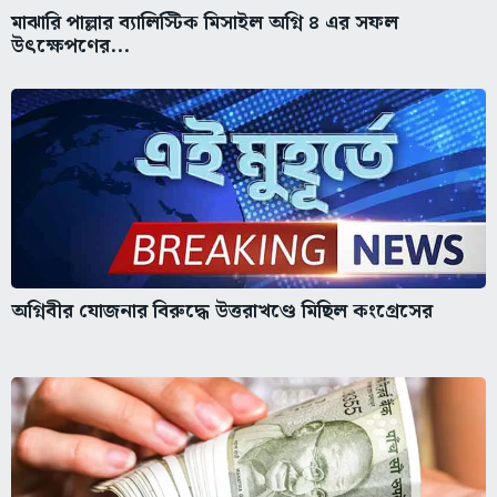
মাঝারি পাল্লার ব্যালিস্টিক মিসাইল অগ্নি ৪ এর সফল
উৎক্ষেপণের...
অগ্নিবীর যোজনার বিরুদ্ধে উত্তরাখণ্ডে মিছিল কংগ্রেসের