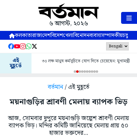
৬ আগস্ট, ২০২৬
কলকাতা
রাজ্য
দেশ
বিদেশ
খেলা
বিনোদন
ব্যবসা
সম্পাদকীয়
চতুষ্পর্ণ
এই
৩০ লক্ষ মানুষ কর্মসূচিতে যোগ দিতে চেয়েছেন: মুখ্যমন্ত্রী
মুহূর্তে
বর্তমান
/ এই মুহূর্তে
ময়নাগুড়ির শ্রাবণী মেলায় ব্যাপক ভিড়
আজ, সোমবার দুপুরে ময়নাগুড়ি জল্পেশ শ্রাবণী মেলায়
ব্যাপক ভিড়। মন্দির কমিটি জানিয়েছে মেলায় প্রায় ৫০
হাজার ভক্তদের...