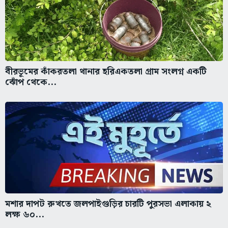
বীরভূমের কাঁকরতলা থানার হরিএকতলা গ্রাম সংলগ্ন একটি
ঝোঁপ থেকে...
মশার দাপট রুখতে জলপাইগুড়ির চারটি পুরসভা এলাকায় ২
লক্ষ ৬০...