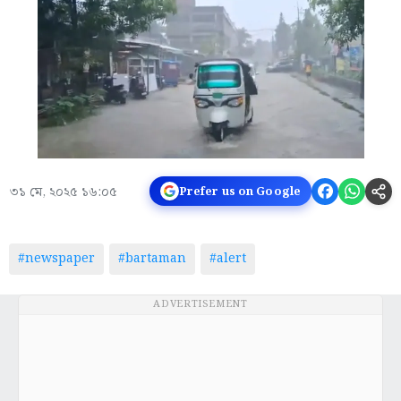
৩১ মে, ২০২৫ ১৬:০৫
Prefer us on Google
#newspaper
#bartaman
#alert
ADVERTISEMENT