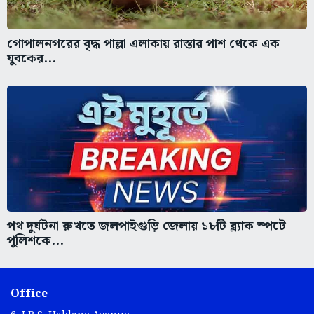
গোপালনগরের বৃদ্ধ পাল্লা এলাকায় রাস্তার পাশ থেকে এক
যুবকের...
পথ দুর্ঘটনা রুখতে জলপাইগুড়ি জেলায় ১৮টি ব্ল্যাক স্পটে
পুলিশকে...
Office