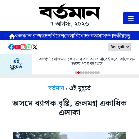
৭ আগস্ট, ২০২৬
কলকাতা
রাজ্য
দেশ
বিদেশ
খেলা
বিনোদন
ব্যবসা
সম্পাদকীয়
চতুষ্পর্ণ
অন্নপূর্ণা যোজনায় কেন নাম বাদ তা জানাতেই হবে, আন্দোলন
এই
শুরুর পথে কংগ্রেস
মুহূর্তে
বর্তমান
/ এই মুহূর্তে
অসমে ব্যাপক বৃষ্টি, জলমগ্ন একাধিক
এলাকা