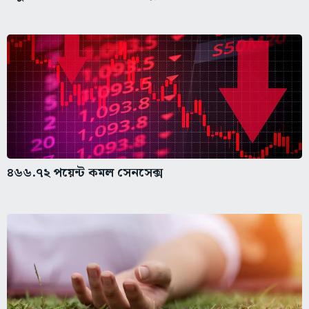
৪৬৬.৭২ পয়েন্ট কমল সেনসেক্স