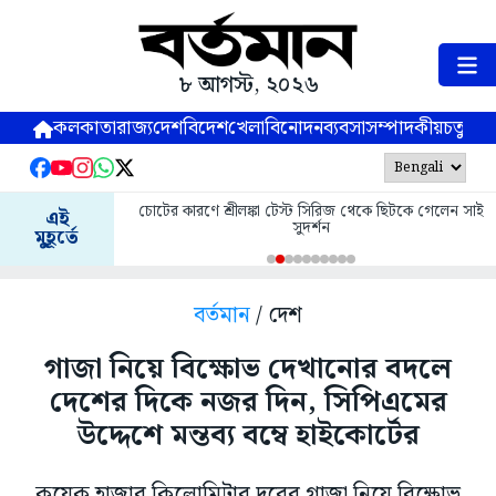
৮ আগস্ট, ২০২৬
কলকাতা
রাজ্য
দেশ
বিদেশ
খেলা
বিনোদন
ব্যবসা
সম্পাদকীয়
চতুষ্পর্ণ
চোটের কারণে শ্রীলঙ্কা টেস্ট সিরিজ থেকে ছিটকে গেলেন সাই
এই
সুদর্শন
মুহূর্তে
বর্তমান
/ দেশ
গাজা নিয়ে বিক্ষোভ দেখানোর বদলে
দেশের দিকে নজর দিন, সিপিএমের
উদ্দেশে মন্তব্য বম্বে হাইকোর্টের
কয়েক হাজার কিলোমিটার দূরের গাজা নিয়ে বিক্ষোভ