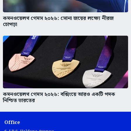
কমনওয়েলথ গেমস ২০২৬: সোনা জয়ের লক্ষ্যে নীরজ
চোপড়া
কমনওয়েলথ গেমস ২০২৬: বক্সিংয়ে আরও একটি পদক
নিশ্চিত ভারতের
Office