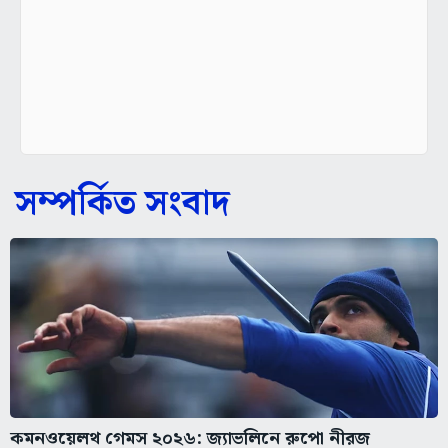
সম্পর্কিত সংবাদ
কমনওয়েলথ গেমস ২০২৬: জ্যাভলিনে রুপো নীরজ