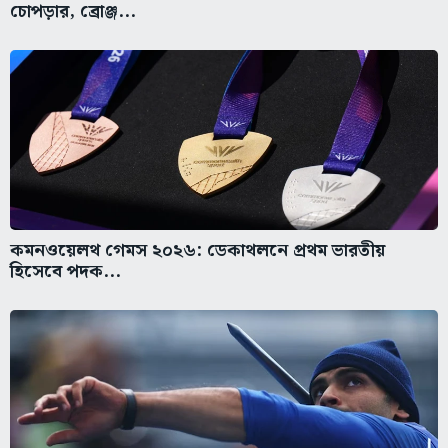
চোপড়ার, ব্রোঞ্জ...
কমনওয়েলথ গেমস ২০২৬: ডেকাথলনে প্রথম ভারতীয়
হিসেবে পদক...