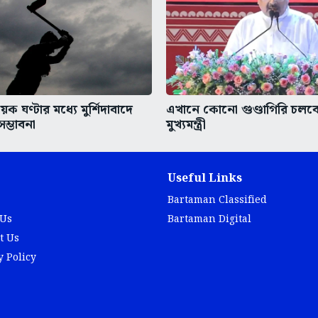
 ঘণ্টার মধ্যে মুর্শিদাবাদে
এখানে কোনো গুণ্ডাগিরি চলবে
সম্ভাবনা
মুখ্যমন্ত্রী
Useful Links
Bartaman Classified
 Us
Bartaman Digital
t Us
y Policy