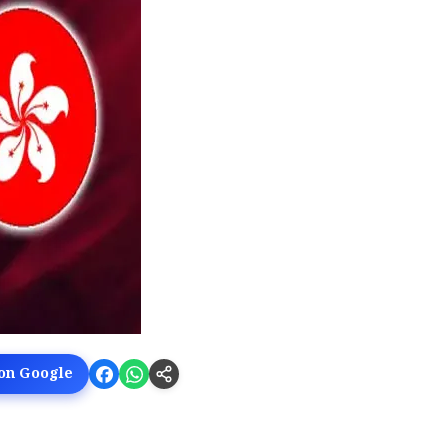
 on Google