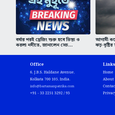
বর্ষার পরই ড্রেজিং শুরু হবে তিস্তা ও
আগামী কয়েক
করলা নদীতে, জানালেন সেচ...
ঝড়-বৃষ্টির 
Office
Links
6, J.B.S. Haldane Avenue,
Home
Kolkata 700 105, India.
About
Contac
info@bartamanpatrika.com
+91 - 33 2251 3292 / 93
Privac