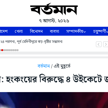
৭ আগস্ট, ২০২৬
িদেশ
খেলা
বিনোদন
ব্যবসা
সম্পাদকীয়
চতুষ্পর্ণী
৪ পরগনা, পূর্ব মেদিনীপুরে ঝড়-বৃষ্টির সম্ভাবনা
বর্তমান
/ এই মুহূর্তে
 হংকংয়ের বিরুদ্ধে ৪ উইকেটে জয়