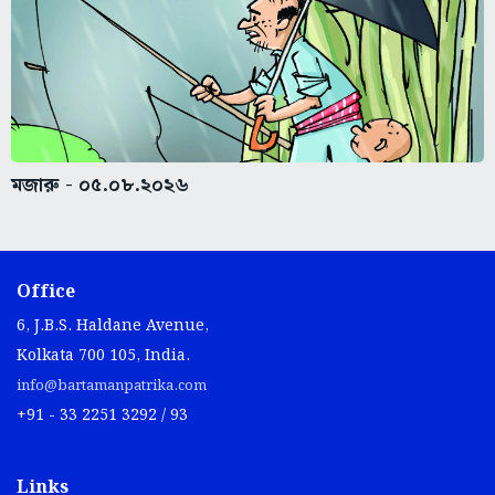
মজারু - ০৫.০৮.২০২৬
Office
6, J.B.S. Haldane Avenue,
Kolkata 700 105, India.
info@bartamanpatrika.com
+91 - 33 2251 3292 / 93
Links