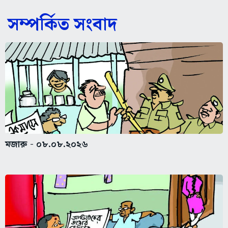
সম্পর্কিত সংবাদ
মজারু - ০৮.০৮.২০২৬