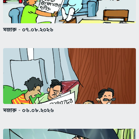
মজারু - ০৭.০৮.২০২৬
মজারু - ০৬.০৮.২০২৬