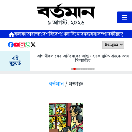
৯ আগস্ট, ২০২৬
কলকাতা
রাজ্য
দেশ
বিদেশ
খেলা
বিনোদন
ব্যবসা
সম্পাদকীয়
চতুষ্পর্ণ
আগামীকাল ফের অভিষেকের আপ্ত সহায়ক সুমিত রায়কে তলব
এই
সিআইডির
মুহূর্তে
বর্তমান
/ মজারু