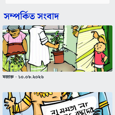
সম্পর্কিত সংবাদ
মজারু - ১০.০৮.২০২৬