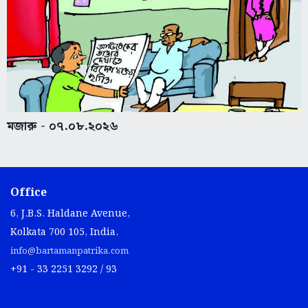
মজারু - ০৭.০৮.২০২৬
Office
6, J.B.S. Haldane Avenue,
Kolkata 700 105, India.
info@bartamanpatrika.com
+91 - 33 2251 3292 / 93