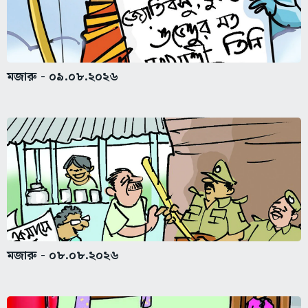
মজারু - ০৯.০৮.২০২৬
মজারু - ০৮.০৮.২০২৬