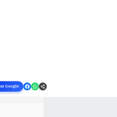
 on Google