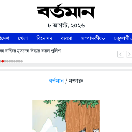
৮ আগস্ট, ২০২৬
িদেশ
খেলা
বিনোদন
ব্যবসা
সম্পাদকীয়
চতুষ্পর্ণী
কা ব্যক্তির মৃতদেহ উদ্ধার করল পুলিশ
বর্তমান
/ মজারু