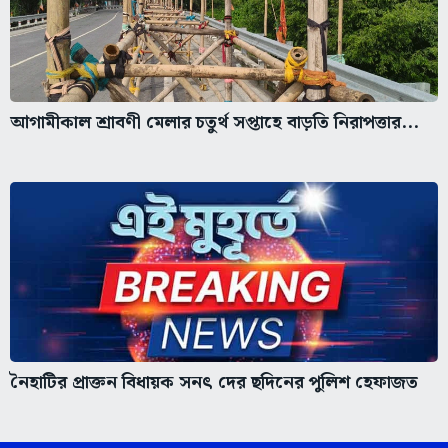
আগামীকাল শ্রাবণী মেলার চতুর্থ সপ্তাহে বাড়তি নিরাপত্তার...
নৈহাটির প্রাক্তন বিধায়ক সনৎ দের ছদিনের পুলিশ হেফাজত