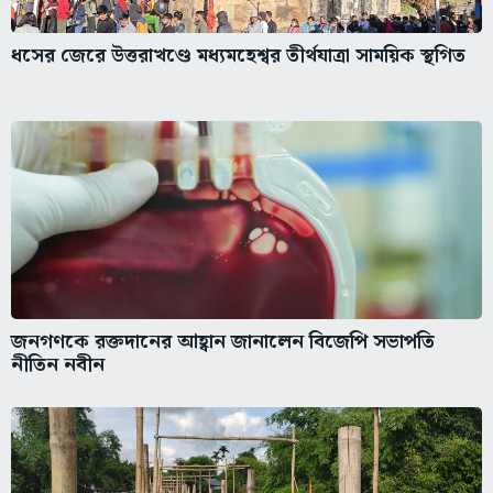
ধসের জেরে উত্তরাখণ্ডে মধ্যমহেশ্বর তীর্থযাত্রা সাময়িক স্থগিত
জনগণকে রক্তদানের আহ্বান জানালেন বিজেপি সভাপতি
নীতিন নবীন