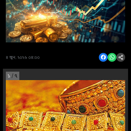
৪ জুন, ২০২৬ ০৪:০০
১
/ ৭