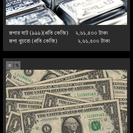
রূপার বাট (৯৯৯)(প্রতি কেজি) ২,৬১,৪০০ টাকা
রূপা খুচরো (প্রতি কেজি) ২,৬১,৫০০ টাকা
৩
/ ৭