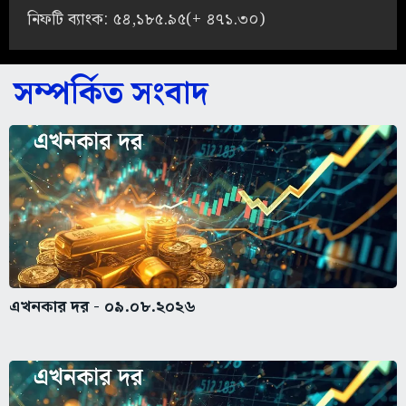
নিফটি ব্যাংক: ৫৪,১৮৫.৯৫(+ ৪৭১.৩০)
সম্পর্কিত সংবাদ
এখনকার দর - ০৯.০৮.২০২৬