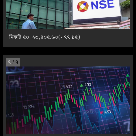
নিফটি ৫০: ২৩,৪০৫.৬০(- ৭৭.৯৫)
৭
/ ৭