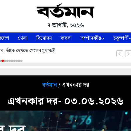
৭ আগস্ট, ২০২৬
িদেশ
খেলা
বিনোদন
ব্যবসা
সম্পাদকীয়
চতুষ্পর্ণী
নে থেকে শুরু হল হর ঘর তিরঙ্গা মিছিল
বর্তমান
/ এখনকার দর
এখনকার দর- ০৩.০৬.২০২৬