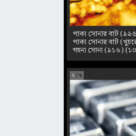
পাকা সোনার বাট (৯৯৫
পাকা সোনার বাট (খুচ
গহনা সোনা (৯১৬) (১০
২
/ ৭