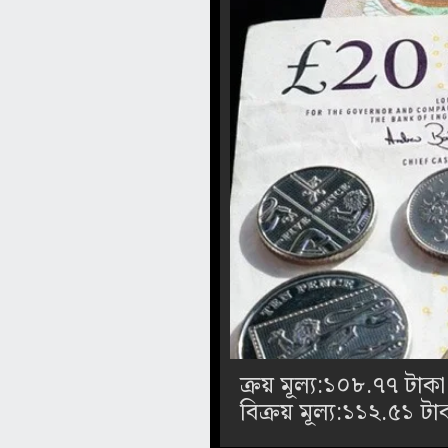
ক্রয় মূল্য:১০৮.৭৭ টাকা
বিক্রয় মূল্য:১১২.৫১ টা