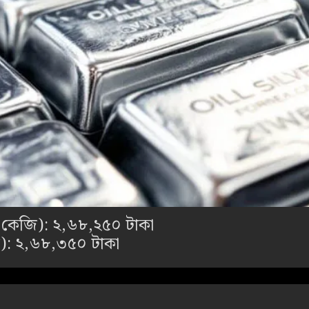
ি কেজি): ২,৬৮,২৫০ টাকা
জি): ২,৬৮,৩৫০ টাকা