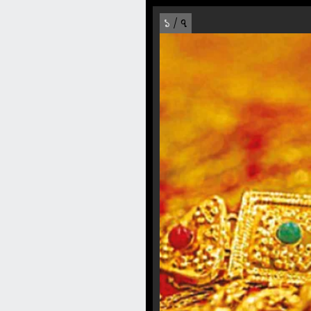
১
/ ৭