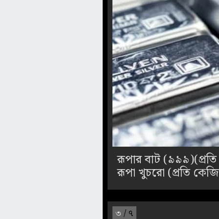
রূপার বাট (৯৯৯)(প্রত
রূপা খুচরো (প্রতি কে
৩
/ ৭