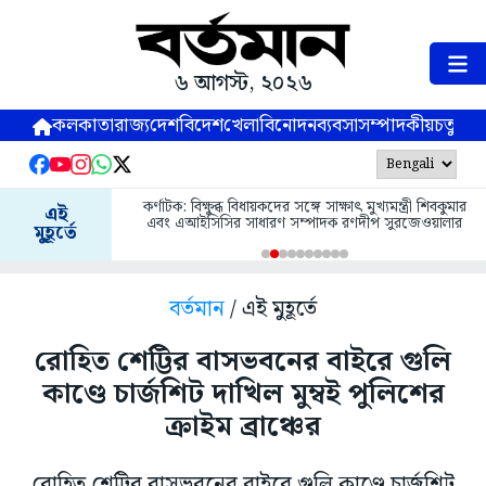
৬ আগস্ট, ২০২৬
কলকাতা
রাজ্য
দেশ
বিদেশ
খেলা
বিনোদন
ব্যবসা
সম্পাদকীয়
চতুষ্পর্ণ
কর্ণাটক: বিক্ষুব্ধ বিধায়কদের সঙ্গে সাক্ষাৎ মুখ্যমন্ত্রী শিবকুমার
এই
এবং এআইসিসির সাধারণ সম্পাদক রণদীপ সুরজেওয়ালার
মুহূর্তে
বর্তমান
/ এই মুহূর্তে
রোহিত শেট্টির বাসভবনের বাইরে গুলি
কাণ্ডে চার্জশিট দাখিল মুম্বই পুলিশের
ক্রাইম ব্রাঞ্চের
রোহিত শেট্টির বাসভবনের বাইরে গুলি কাণ্ডে চার্জশিট