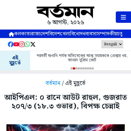
৬ আগস্ট, ২০২৬
কলকাতা
রাজ্য
দেশ
বিদেশ
খেলা
বিনোদন
ব্যবসা
সম্পাদকীয়
চতুষ্পর্ণ
পরবর্তী শুনানি পর্যন্ত অভিষেকের আপ্ত সহায়ককে গ্রেপ্তার নয়,
এই
জানাল সুপ্রিম কোর্ট
মুহূর্তে
বর্তমান
/ এই মুহূর্তে
আইপিএল: ০ রানে আউট রাহুল, গুজরাত
২০৭/৩ (১৮.৩ ওভার), বিপক্ষ চেন্নাই