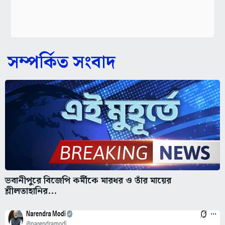
সম্পর্কিত সংবাদ
ভবানীপুরে বিজেপি কর্মীকে মারধর ও তাঁর মায়ের
শ্লীলতাহানির...