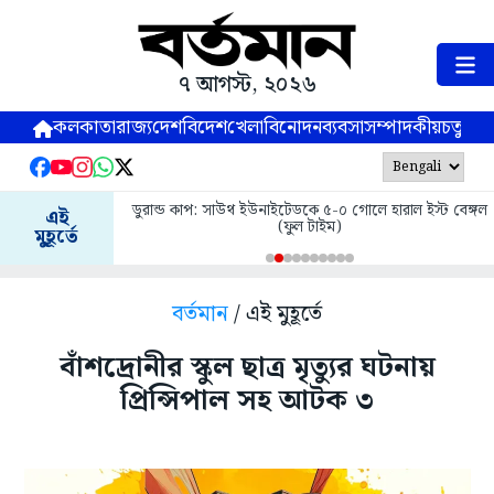
৭ আগস্ট, ২০২৬
কলকাতা
রাজ্য
দেশ
বিদেশ
খেলা
বিনোদন
ব্যবসা
সম্পাদকীয়
চতুষ্পর্ণ
ডুরান্ড কাপ: সাউথ ইউনাইটেডকে ৫-০ গোলে হারাল ইস্ট বেঙ্গল
এই
(ফুল টাইম)
মুহূর্তে
বর্তমান
/ এই মুহূর্তে
বাঁশদ্রোনীর স্কুল ছাত্র মৃত্যুর ঘটনায়
প্রিন্সিপাল সহ আটক ৩