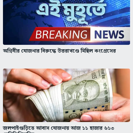
অগ্নিবীর যোজনার বিরুদ্ধে উত্তরাখণ্ডে মিছিল কংগ্রেসের
জলপাইগুড়িতে আবাস যোজনায় আজ ১১ হাজার ৬১৩