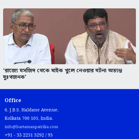
‘রাজ্যে মসজিদ থেকে মাইক খুলে নেওয়ার ঘটনা অত্যন্ত
দুঃখজনক’
Office
6, J.B.S. Haldane Avenue,
Kolkata 700 105, India.
info@bartamanpatrika.com
+91 - 33 2251 3292 / 93