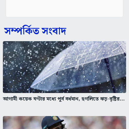
সম্পর্কিত সংবাদ
আগামী কয়েক ঘণ্টার মধ্যে পূর্ব বর্ধমান, হুগলিতে ঝড়-বৃষ্টির...