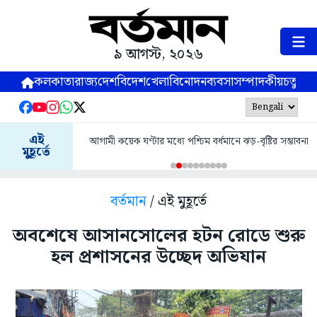
৯ আগস্ট, ২০২৬
কলকাতা
রাজ্য
দেশ
বিদেশ
খেলা
বিনোদন
ব্যবসা
সম্পাদকীয়
চতুষ্পর্ণ
এই
আগামী কয়েক ঘণ্টার মধ্যে পশ্চিম বর্ধমানে ঝড়-বৃষ্টির সম্ভাবনা
মুহূর্তে
বর্তমান
/ এই মুহূর্তে
অবশেষে আসানসোলের হটন রোডে শুরু
হল প্রশাসনের উচ্ছেদ অভিযান