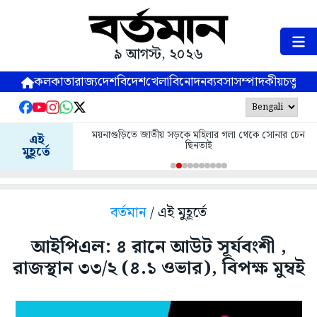
৯ আগস্ট, ২০২৬
কলকাতা
রাজ্য
দেশ
বিদেশ
খেলা
বিনোদন
ব্যবসা
সম্পাদকীয়
চতুষ্পর্ণ
ময়নাগুড়িতে জাতীয় সড়কে মহিলার গলা থেকে সোনার চেন
এই
ছিনতাই
মুহূর্তে
বর্তমান
/ এই মুহূর্তে
আইপিএল: ৪ রানে আউট সূর্যবংশী ,
রাজস্থান ৩৩/২ (৪.১ ওভার), বিপক্ষ মুম্বই