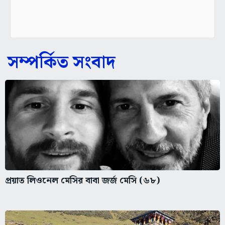
সম্পর্কিত সংবাদ
প্রয়াত লিওনেল মেসির বাবা জর্জ মেসি (৬৮)