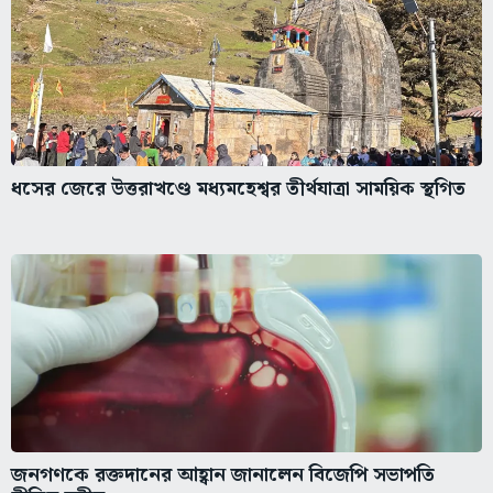
ধসের জেরে উত্তরাখণ্ডে মধ্যমহেশ্বর তীর্থযাত্রা সাময়িক স্থগিত
জনগণকে রক্তদানের আহ্বান জানালেন বিজেপি সভাপতি