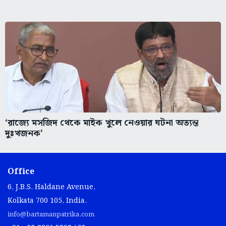
‘রাজ্যে মসজিদ থেকে মাইক খুলে নেওয়ার ঘটনা অত্যন্ত
দুঃখজনক’
Office
6, J.B.S. Haldane Avenue,
Kolkata 700 105, India.
info@bartamanpatrika.com