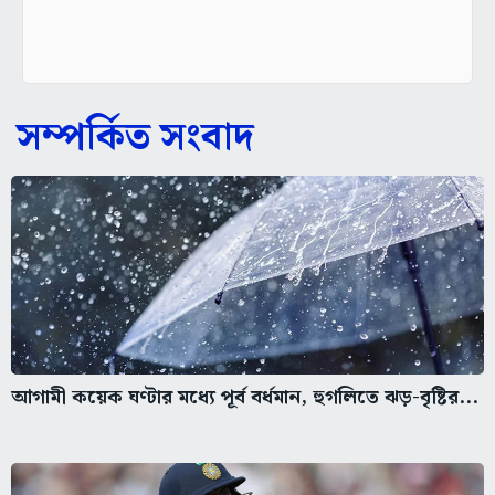
সম্পর্কিত সংবাদ
আগামী কয়েক ঘণ্টার মধ্যে পূর্ব বর্ধমান, হুগলিতে ঝড়-বৃষ্টির...