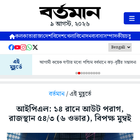
৯ আগস্ট, ২০২৬
কলকাতা
রাজ্য
দেশ
বিদেশ
খেলা
বিনোদন
ব্যবসা
সম্পাদকীয়
চতুষ্পর্ণ
এই
আগামী কয়েক ঘণ্টার মধ্যে পশ্চিম বর্ধমানে ঝড়-বৃষ্টির সম্ভাবনা
মুহূর্তে
বর্তমান
/ এই মুহূর্তে
আইপিএল: ১৪ রানে আউট পরাগ,
রাজস্থান ৫৪/৩ (৬ ওভার), বিপক্ষ মুম্বই