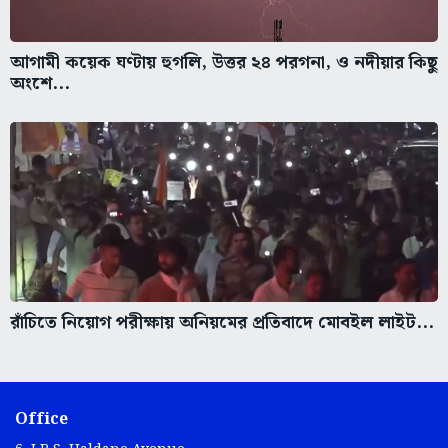
আগামী কয়েক ঘণ্টায় হুগলি, উত্তর ২৪ পরগনা, ও নদীয়ার কিছু
অংশে...
রাঁচিতে নিয়োগ পরীক্ষায় অনিয়মের প্রতিবাদে মোবইল লাইট...
Office