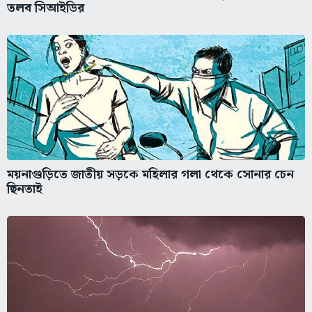
তলব সিআইডির
ময়নাগুড়িতে জাতীয় সড়কে মহিলার গলা থেকে সোনার চেন
ছিনতাই